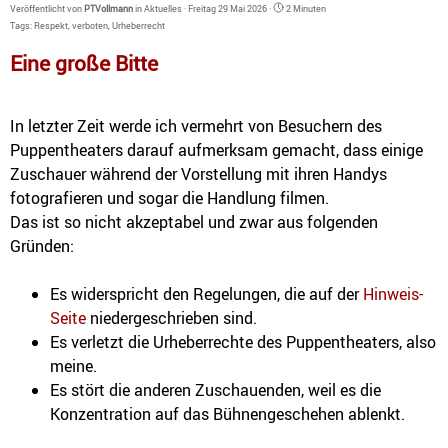
Veröffentlicht von
PTVollmann
in
Aktuelles
· Freitag 29 Mai 2026 ·
2 Minuten
Tags:
Respekt
,
verboten
,
Urheberrecht
Eine große Bitte
In letzter Zeit werde ich vermehrt von Besuchern des
Puppentheaters darauf aufmerksam gemacht, dass einige
Zuschauer während der Vorstellung mit ihren Handys
fotografieren und sogar die Handlung filmen.
Das ist so nicht akzeptabel und zwar aus folgenden
Gründen:
Es widerspricht den Regelungen, die auf der
Hinweis-
Seite
niedergeschrieben sind.
Es verletzt die Urheberrechte des Puppentheaters, also
meine.
Es stört die anderen Zuschauenden, weil es die
Konzentration auf das Bühnengeschehen ablenkt.