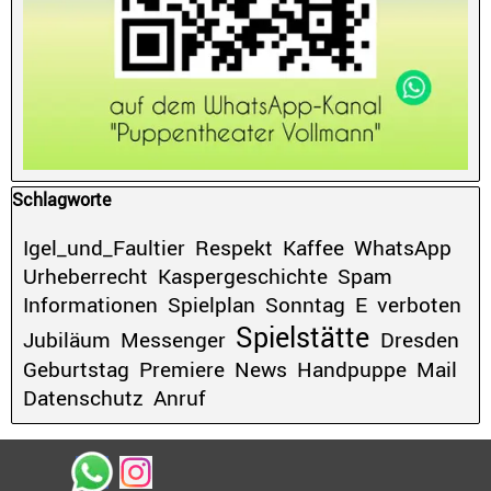
Block überspringen Schlagworte
Schlagworte
Igel_und_Faultier
Respekt
Kaffee
WhatsApp
Urheberrecht
Kaspergeschichte
Spam
Informationen
Spielplan
Sonntag
E
verboten
Spielstätte
Jubiläum
Messenger
Dresden
Geburtstag
Premiere
News
Handpuppe
Mail
Datenschutz
Anruf