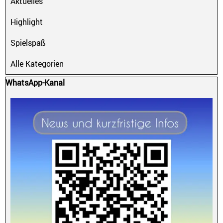
Aktuelles
Highlight
Spielspaß
Alle Kategorien
Block überspringen WhatsApp-Kanal
WhatsApp-Kanal