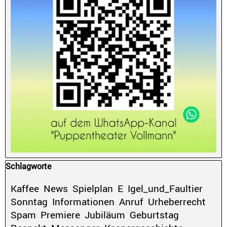
Block überspringen Schlagworte
Schlagworte
Kaffee
News
Spielplan
E
Igel_und_Faultier
Sonntag
Informationen
Anruf
Urheberrecht
Spam
Premiere
Jubiläum
Geburtstag