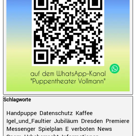
Block überspringen Schlagworte
Schlagworte
Handpuppe
Datenschutz
Kaffee
Igel_und_Faultier
Jubiläum
Dresden
Premiere
Messenger
Spielplan
E
verboten
News