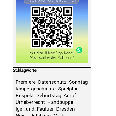
Block überspringen Schlagworte
Schlagworte
Premiere
Datenschutz
Sonntag
Kaspergeschichte
Spielplan
Respekt
Geburtstag
Anruf
Urheberrecht
Handpuppe
Igel_und_Faultier
Dresden
News
Jubiläum
Mail