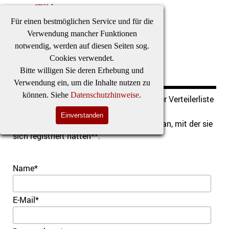
Direkt zum Seiteninhalt
Besuchen
Einladen
Stücke
Tickets
Für einen bestmöglichen Service und für die
Menü überspringen
Verwendung mancher Funktionen
notwendig, werden auf diesen Seiten sog.
Cookies verwendet.
Newsletter abbestellen
Bitte willigen Sie deren Erhebung und
Verwendung ein, um die Inhalte nutzen zu
können. Siehe
Datenschutzhinweise
.
Hier können Sie sich
unkompliziert
aus der Verteilerliste
wieder austragen lassen.
Einverstanden
Bitte geben Sie genau die E-Mail-Adresse an, mit der sie
sich registriert hatten**.
Name
*
E-Mail
*